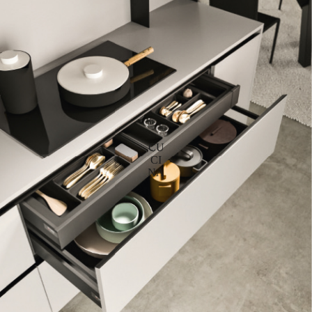
CU
CI
NA