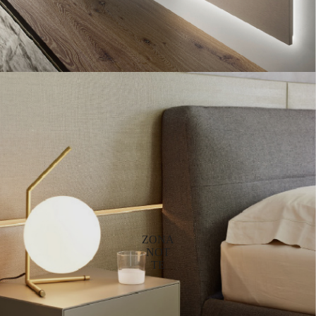
ZONA
NOT
TE